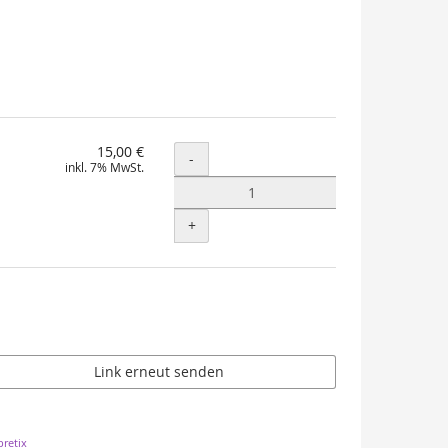
15,00 €
Menge
-
inkl. 7% MwSt.
+
Link erneut senden
retix