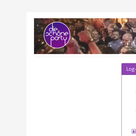
Zum
Haupt-
Inhalt
Die
springen
Schöne
Party
GmbH
Log-