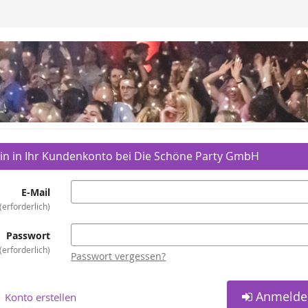
in in Ihr Kundenkonto bei Die Schöne Party GmbH
E-Mail
erforderlich
Passwort
erforderlich
Passwort vergessen?
Anmelde
Konto erstellen