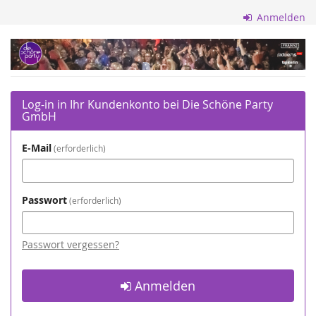
Zum
Anmelden
Haupt-
Inhalt
Die
springen
Schöne
Party
Log-in in Ihr Kundenkonto bei Die Schöne Party
GmbH
GmbH
E-Mail
erforderlich
Passwort
erforderlich
Passwort vergessen?
Anmelden