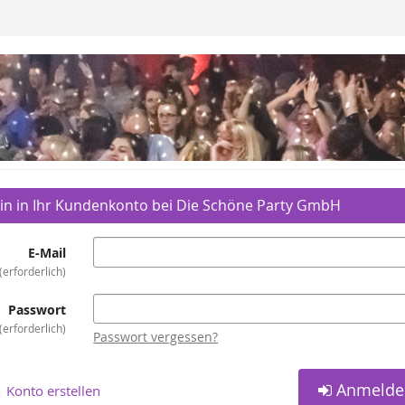
in in Ihr Kundenkonto bei Die Schöne Party GmbH
E-Mail
erforderlich
Passwort
erforderlich
Passwort vergessen?
Anmelde
Konto erstellen