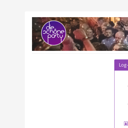
Zum
Haupt-
Inhalt
Die
springen
Schöne
Party
GmbH
Log-