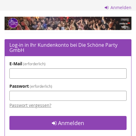
Zum
Anmelden
Haupt-
Inhalt
Die
springen
Schöne
Party
Log-in in Ihr Kundenkonto bei Die Schöne Party
GmbH
GmbH
E-Mail
erforderlich
Passwort
erforderlich
Passwort vergessen?
Anmelden