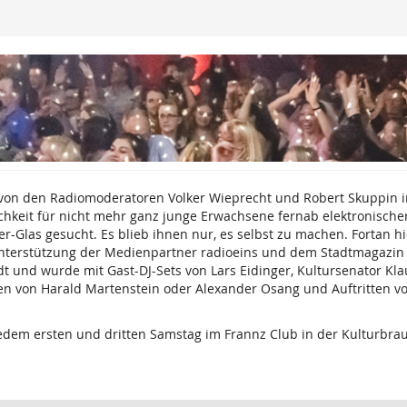
 von den Radiomoderatoren Volker Wieprecht und Robert Skuppin i
chkeit für nicht mehr ganz junge Erwachsene fernab elektronischer
Glas gesucht. Es blieb ihnen nur, es selbst zu machen. Fortan hi
Unterstützung der Medienpartner radioeins und dem Stadtmagazin ti
dt und wurde mit Gast-DJ-Sets von Lars Eidinger, Kultursenator Kl
en von Harald Martenstein oder Alexander Osang und Auftritten vo
edem ersten und dritten Samstag im Frannz Club in der Kulturbrau