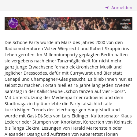
Zum
Anmelden
Haupt-
Inhalt
Die
springen
Schöne
Die Schöne Party wurde im März des Jahres 2000 von den
Party
Radiomoderatoren Volker Wieprecht und Robert Skuppin ins
Leben gerufen. Im Millenniumparty-geplagten Berlin hatten
GmbH
sie vergebens nach einer Tanzmöglichkeit für nicht mehr
ganz junge Erwachsene fernab elektronischer Musik und
jeglicher Dresscodes, dafür mit Currywurst und Bier statt
Canapé und Champagner-Glas gesucht. Es blieb ihnen nur, es
selbst zu machen. Fortan hieß es 18 Jahre lang jeden zweiten
Samstag in der Kalkscheune „schön tanzen auf vier Floors“.
Mit Unterstützung der Medienpartner radioeins und dem
Stadtmagazin tip überlebte die Party tatsächlich alle
kurzfristigen Trends der feierhungrigen Hauptstadt und
wurde mit Gast-DJ-Sets von Lars Eidinger, Kultursenator Klaus
Lederer oder Stumpen von Knorkator, Konzerten von Keimzeit
bis Tanga Elektra, Lesungen von Harald Martenstein oder
Alexander Osang und Auftritten von Kabarettist Florian