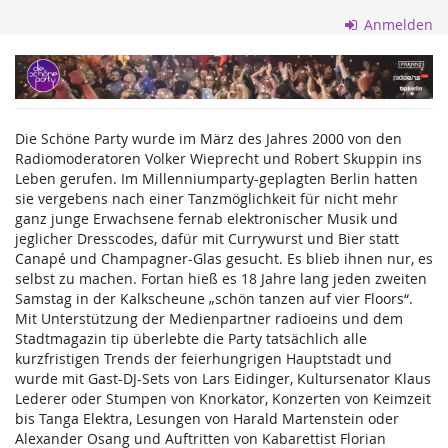
Zum
Anmelden
Haupt-
Inhalt
Die
springen
Schöne
Die Schöne Party wurde im März des Jahres 2000 von den
Party
Radiomoderatoren Volker Wieprecht und Robert Skuppin ins
Leben gerufen. Im Millenniumparty-geplagten Berlin hatten
GmbH
sie vergebens nach einer Tanzmöglichkeit für nicht mehr
ganz junge Erwachsene fernab elektronischer Musik und
jeglicher Dresscodes, dafür mit Currywurst und Bier statt
Canapé und Champagner-Glas gesucht. Es blieb ihnen nur, es
selbst zu machen. Fortan hieß es 18 Jahre lang jeden zweiten
Samstag in der Kalkscheune „schön tanzen auf vier Floors“.
Mit Unterstützung der Medienpartner radioeins und dem
Stadtmagazin tip überlebte die Party tatsächlich alle
kurzfristigen Trends der feierhungrigen Hauptstadt und
wurde mit Gast-DJ-Sets von Lars Eidinger, Kultursenator Klaus
Lederer oder Stumpen von Knorkator, Konzerten von Keimzeit
bis Tanga Elektra, Lesungen von Harald Martenstein oder
Alexander Osang und Auftritten von Kabarettist Florian