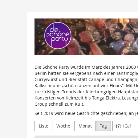
Zum
Haupt-
Inhalt
Die
springen
Schöne
Party
GmbH
Die Schöne Party wurde im März des Jahres 2000
Berlin hatten sie vergebens nach einer Tanzmögli
Currywurst und Bier statt Canapé und Champagner-
Kalkscheune „schön tanzen auf vier Floors“. Mit 
kurzfristigen Trends der feierhungrigen Hauptsta
Konzerten von Keimzeit bis Tanga Elektra, Lesung
Group schnell zum Kult.
Seit 2019 wird neue Geschichte geschrieben; an j
Liste
Woche
Monat
Tag
iCal