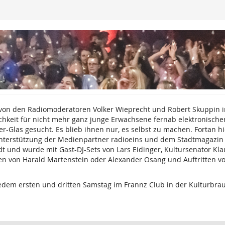
 von den Radiomoderatoren Volker Wieprecht und Robert Skuppin i
chkeit für nicht mehr ganz junge Erwachsene fernab elektronischer
Glas gesucht. Es blieb ihnen nur, es selbst zu machen. Fortan hi
Unterstützung der Medienpartner radioeins und dem Stadtmagazin ti
dt und wurde mit Gast-DJ-Sets von Lars Eidinger, Kultursenator Kl
en von Harald Martenstein oder Alexander Osang und Auftritten vo
edem ersten und dritten Samstag im Frannz Club in der Kulturbrau