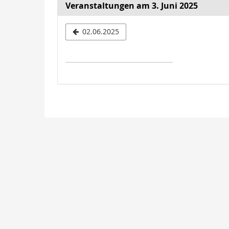
Veranstaltungen am 3. Juni 2025
Datum
02.06.2025
zur
Anzeige
auswähle