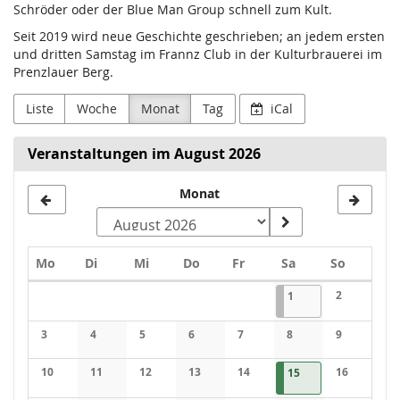
Schröder oder der Blue Man Group schnell zum Kult.
Seit 2019 wird neue Geschichte geschrieben; an jedem ersten
und dritten Samstag im Frannz Club in der Kulturbrauerei im
Prenzlauer Berg.
Liste
Woche
Monat
Tag
iCal
Veranstaltungen im August 2026
Monat
Montag
Dienstag
Mittwoch
Donnerstag
Freitag
Samstag
Sonntag
Mo
Di
Mi
Do
Fr
Sa
So
Kalender
01.08.2026
1 Veranstaltung
2
1
Keine Veran
3
4
5
6
7
8
9
Keine Veranstaltungen
Keine Veranstaltungen
Keine Veranstaltungen
Keine Veranstaltungen
Keine Veranstaltungen
Keine Veranstaltung
Keine Veran
10
11
12
13
14
15.08.2026
1 Veranstaltung
16
15