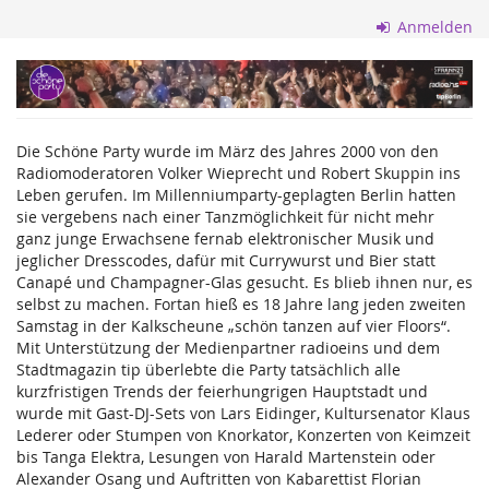
Zum
Anmelden
Haupt-
Inhalt
Die
springen
Schöne
Die Schöne Party wurde im März des Jahres 2000 von den
Party
Radiomoderatoren Volker Wieprecht und Robert Skuppin ins
Leben gerufen. Im Millenniumparty-geplagten Berlin hatten
GmbH
sie vergebens nach einer Tanzmöglichkeit für nicht mehr
ganz junge Erwachsene fernab elektronischer Musik und
jeglicher Dresscodes, dafür mit Currywurst und Bier statt
Canapé und Champagner-Glas gesucht. Es blieb ihnen nur, es
selbst zu machen. Fortan hieß es 18 Jahre lang jeden zweiten
Samstag in der Kalkscheune „schön tanzen auf vier Floors“.
Mit Unterstützung der Medienpartner radioeins und dem
Stadtmagazin tip überlebte die Party tatsächlich alle
kurzfristigen Trends der feierhungrigen Hauptstadt und
wurde mit Gast-DJ-Sets von Lars Eidinger, Kultursenator Klaus
Lederer oder Stumpen von Knorkator, Konzerten von Keimzeit
bis Tanga Elektra, Lesungen von Harald Martenstein oder
Alexander Osang und Auftritten von Kabarettist Florian