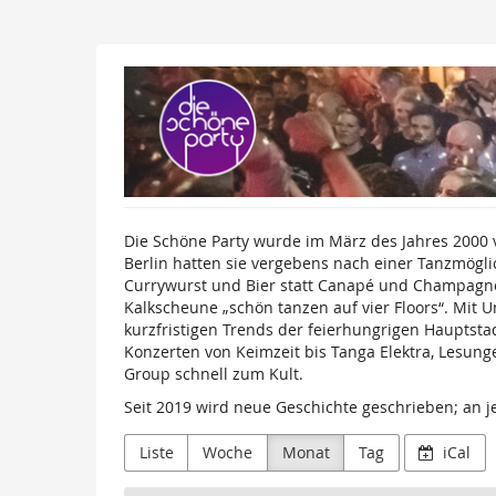
Zum
Haupt-
Inhalt
Die
springen
Schöne
Party
GmbH
Die Schöne Party wurde im März des Jahres 2000
Berlin hatten sie vergebens nach einer Tanzmögli
Currywurst und Bier statt Canapé und Champagner-
Kalkscheune „schön tanzen auf vier Floors“. Mit 
kurzfristigen Trends der feierhungrigen Hauptsta
Konzerten von Keimzeit bis Tanga Elektra, Lesung
Group schnell zum Kult.
Seit 2019 wird neue Geschichte geschrieben; an j
Liste
Woche
Monat
Tag
iCal