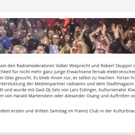
 von den Radiomoderatoren Volker Wieprecht und Robert Skuppin i
chkeit für nicht mehr ganz junge Erwachsene fernab elektronischer
Glas gesucht. Es blieb ihnen nur, es selbst zu machen. Fortan hi
Unterstützung der Medienpartner radioeins und dem Stadtmagazin ti
dt und wurde mit Gast-DJ-Sets von Lars Eidinger, Kultursenator Kl
en von Harald Martenstein oder Alexander Osang und Auftritten vo
edem ersten und dritten Samstag im Frannz Club in der Kulturbrau