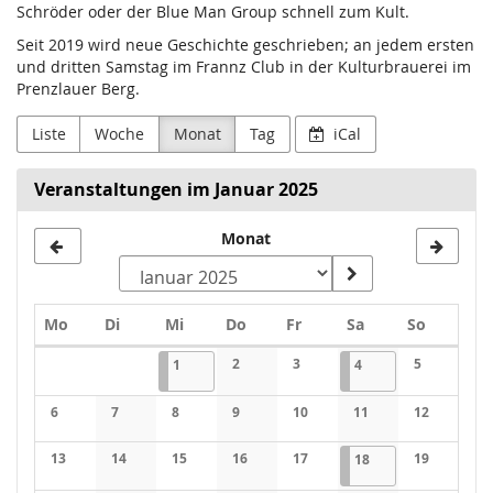
Schröder oder der Blue Man Group schnell zum Kult.
Seit 2019 wird neue Geschichte geschrieben; an jedem ersten
und dritten Samstag im Frannz Club in der Kulturbrauerei im
Prenzlauer Berg.
Liste
Woche
Monat
Tag
iCal
Veranstaltungen im Januar 2025
Monat
Montag
Dienstag
Mittwoch
Donnerstag
Freitag
Samstag
Sonntag
Mo
Di
Mi
Do
Fr
Sa
So
Kalender
01.01.2025
1 Veranstaltung
2
3
04.01.2025
1 Veranstaltung
5
1
4
Keine Veranstaltungen
Keine Veranstaltungen
Keine Veran
6
7
8
9
10
11
12
Keine Veranstaltungen
Keine Veranstaltungen
Keine Veranstaltungen
Keine Veranstaltungen
Keine Veranstaltungen
Keine Veranstaltung
Keine Veran
13
14
15
16
17
18.01.2025
1 Veranstaltung
19
18