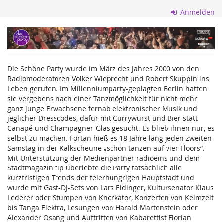
Zum
Anmelden
Haupt-
Inhalt
Die
springen
Schöne
Die Schöne Party wurde im März des Jahres 2000 von den
Party
Radiomoderatoren Volker Wieprecht und Robert Skuppin ins
Leben gerufen. Im Millenniumparty-geplagten Berlin hatten
GmbH
sie vergebens nach einer Tanzmöglichkeit für nicht mehr
ganz junge Erwachsene fernab elektronischer Musik und
jeglicher Dresscodes, dafür mit Currywurst und Bier statt
Canapé und Champagner-Glas gesucht. Es blieb ihnen nur, es
selbst zu machen. Fortan hieß es 18 Jahre lang jeden zweiten
Samstag in der Kalkscheune „schön tanzen auf vier Floors“.
Mit Unterstützung der Medienpartner radioeins und dem
Stadtmagazin tip überlebte die Party tatsächlich alle
kurzfristigen Trends der feierhungrigen Hauptstadt und
wurde mit Gast-DJ-Sets von Lars Eidinger, Kultursenator Klaus
Lederer oder Stumpen von Knorkator, Konzerten von Keimzeit
bis Tanga Elektra, Lesungen von Harald Martenstein oder
Alexander Osang und Auftritten von Kabarettist Florian