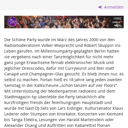
Zum
Anmelden
Haupt-
Inhalt
Die
springen
Schöne
Die Schöne Party wurde im März des Jahres 2000 von den
Party
Radiomoderatoren Volker Wieprecht und Robert Skuppin ins
Leben gerufen. Im Millenniumparty-geplagten Berlin hatten
GmbH
sie vergebens nach einer Tanzmöglichkeit für nicht mehr
ganz junge Erwachsene fernab elektronischer Musik und
jeglicher Dresscodes, dafür mit Currywurst und Bier statt
Canapé und Champagner-Glas gesucht. Es blieb ihnen nur, es
selbst zu machen. Fortan hieß es 18 Jahre lang jeden zweiten
Samstag in der Kalkscheune „schön tanzen auf vier Floors“.
Mit Unterstützung der Medienpartner radioeins und dem
Stadtmagazin tip überlebte die Party tatsächlich alle
kurzfristigen Trends der feierhungrigen Hauptstadt und
wurde mit Gast-DJ-Sets von Lars Eidinger, Kultursenator Klaus
Lederer oder Stumpen von Knorkator, Konzerten von Keimzeit
bis Tanga Elektra, Lesungen von Harald Martenstein oder
Alexander Osang und Auftritten von Kabarettist Florian